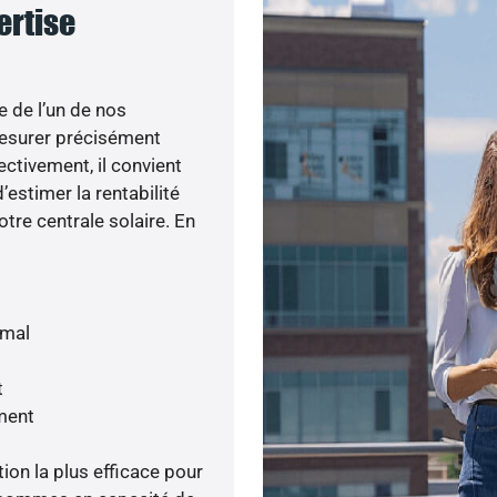
ertise
e de l’un de nos
esurer précisément
ectivement, il convient
’estimer la rentabilité
otre centrale solaire. En
imal
t
ment
tion la plus efficace pour