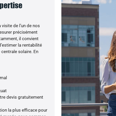
xpertise
visite de l’un de nos
esurer précisément
otamment, il convient
’estimer la rentabilité
centrale solaire. En
imal
quat
tre devis gratuitement
tion la plus efficace pour