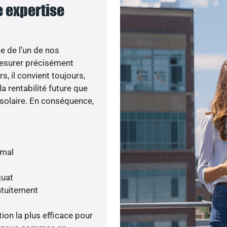
e expertise
e de l’un de nos
esurer précisément
s, il convient toujours,
a rentabilité future que
 solaire. En conséquence,
imal
quat
atuitement
tion la plus efficace pour