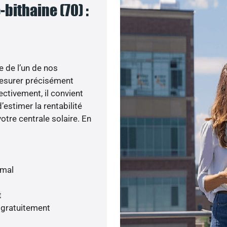
bithaine (70) :
e de l’un de nos
esurer précisément
ectivement, il convient
’estimer la rentabilité
otre centrale solaire. En
imal
t
 gratuitement