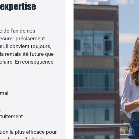
e expertise
e de l’un de nos
esurer précisément
i, il convient toujours,
a rentabilité future que
olaire. En conséquence,
imal
t
atuitement
tion la plus efficace pour