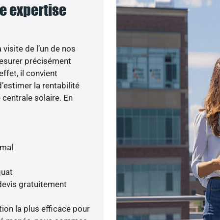
re expertise
visite de l’un de nos
esurer précisément
ffet, il convient
’estimer la rentabilité
centrale solaire. En
imal
quat
devis gratuitement
tion la plus efficace pour